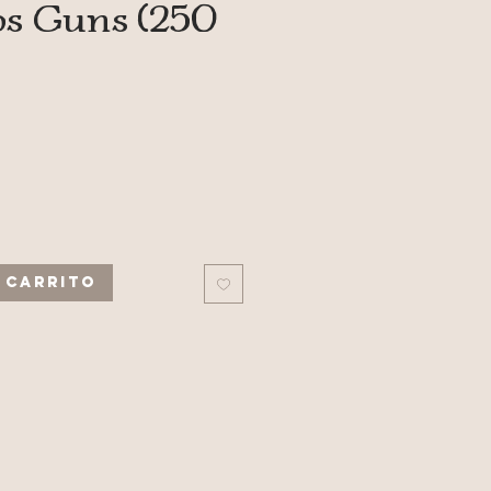
os Guns (250
recio
 carrito