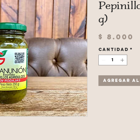
Pepinill
g)
P
$ 8.000
Cantidad
*
Agregar al