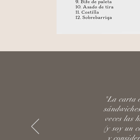
"La carta 
sándwiches
veces las 
(y soy un c
y conside