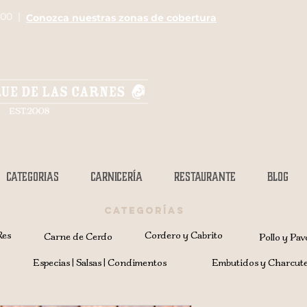
000 |
Conozca nuestras zonas de cobertura
CATEGORIAS
CARNICERÍA
RESTAURANTE
BLOG
CATEGORÍAS
Res
Cordero y Cabrito
Carne de Cerdo
Pollo y Pav
Especias | Salsas | Condimentos
Embutidos y Charcute