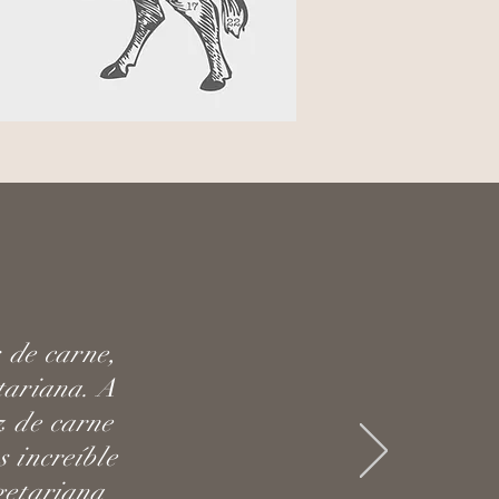
 de carne,
tariana. A
z de carne
s increíble
getariana